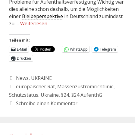
Probleme für Aufenthaltsverfestigung Wichtig war
dies alleine schon deshalb, um die Möglichkeiten
einer
Bleibeperspektive
in Deutschland zumindest
zu …
Weiterlesen
Teilen mit:
E-Mail
WhatsApp
Telegram
Drucken
News
,
UKRAINE
europäischer Rat
,
Massenzustromrichtlinie
,
Schutzstatus
,
Ukraine
,
§24
,
§24 AufenthG
Schreibe einen Kommentar