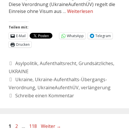
Diese Verordnung (UkraineAufenthÜV) regelt die
Einreise ohne Visum aus …
Weiterlesen
Teilen mit:
E-Mail
WhatsApp
Telegram
Drucken
Asylpolitik
,
Aufenthaltsrecht
,
Grundsätzliches
,
UKRAINE
Ukraine
,
Ukraine-Aufenthalts-Übergangs-
Verordnung
,
UkraineAufenthÜV
,
verlängerung
Schreibe einen Kommentar
1
2
…
118
Weiter
→