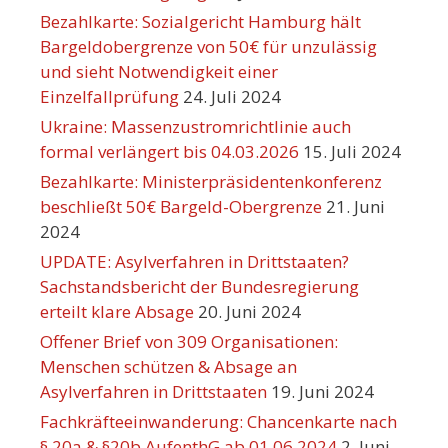
Bezahlkarte: Sozialgericht Hamburg hält
Bargeldobergrenze von 50€ für unzulässig
und sieht Notwendigkeit einer
Einzelfallprüfung
24. Juli 2024
Ukraine: Massenzustromrichtlinie auch
formal verlängert bis 04.03.2026
15. Juli 2024
Bezahlkarte: Ministerpräsidentenkonferenz
beschließt 50€ Bargeld-Obergrenze
21. Juni
2024
UPDATE: Asylverfahren in Drittstaaten?
Sachstandsbericht der Bundesregierung
erteilt klare Absage
20. Juni 2024
Offener Brief von 309 Organisationen:
Menschen schützen & Absage an
Asylverfahren in Drittstaaten
19. Juni 2024
Fachkräfteeinwanderung: Chancenkarte nach
§ 20a & §20b AufenthG ab 01.06.2024
2. Juni