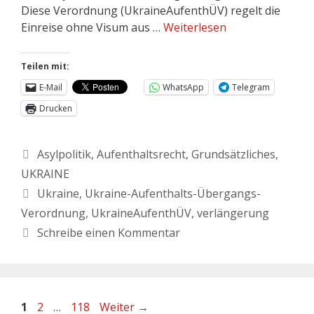
Diese Verordnung (UkraineAufenthÜV) regelt die
Einreise ohne Visum aus …
Weiterlesen
Teilen mit:
E-Mail
WhatsApp
Telegram
Drucken
Asylpolitik
,
Aufenthaltsrecht
,
Grundsätzliches
,
UKRAINE
Ukraine
,
Ukraine-Aufenthalts-Übergangs-
Verordnung
,
UkraineAufenthÜV
,
verlängerung
Schreibe einen Kommentar
1
2
…
118
Weiter
→