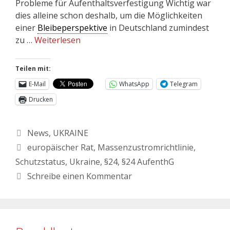
Probleme für Aufenthaltsverfestigung Wichtig war
dies alleine schon deshalb, um die Möglichkeiten
einer
Bleibeperspektive
in Deutschland zumindest
zu …
Weiterlesen
Teilen mit:
E-Mail
WhatsApp
Telegram
Drucken
News
,
UKRAINE
europäischer Rat
,
Massenzustromrichtlinie
,
Schutzstatus
,
Ukraine
,
§24
,
§24 AufenthG
Schreibe einen Kommentar