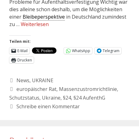
Probleme für Aufenthaltsverfestigung Wichtig war
dies alleine schon deshalb, um die Möglichkeiten
einer
Bleibeperspektive
in Deutschland zumindest
zu …
Weiterlesen
Teilen mit:
E-Mail
WhatsApp
Telegram
Drucken
News
,
UKRAINE
europäischer Rat
,
Massenzustromrichtlinie
,
Schutzstatus
,
Ukraine
,
§24
,
§24 AufenthG
Schreibe einen Kommentar