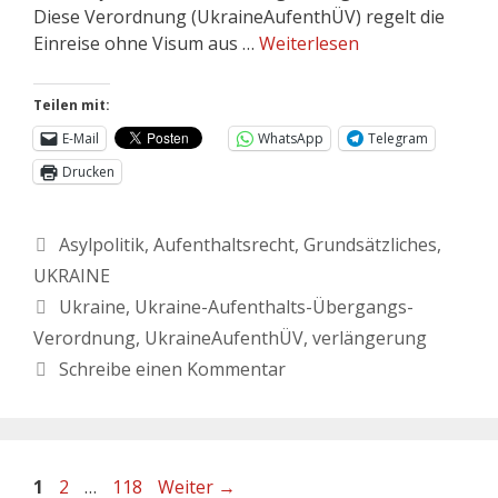
Diese Verordnung (UkraineAufenthÜV) regelt die
Einreise ohne Visum aus …
Weiterlesen
Teilen mit:
E-Mail
WhatsApp
Telegram
Drucken
Asylpolitik
,
Aufenthaltsrecht
,
Grundsätzliches
,
UKRAINE
Ukraine
,
Ukraine-Aufenthalts-Übergangs-
Verordnung
,
UkraineAufenthÜV
,
verlängerung
Schreibe einen Kommentar
1
2
…
118
Weiter
→