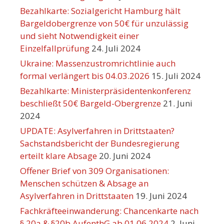
Bezahlkarte: Sozialgericht Hamburg hält
Bargeldobergrenze von 50€ für unzulässig
und sieht Notwendigkeit einer
Einzelfallprüfung
24. Juli 2024
Ukraine: Massenzustromrichtlinie auch
formal verlängert bis 04.03.2026
15. Juli 2024
Bezahlkarte: Ministerpräsidentenkonferenz
beschließt 50€ Bargeld-Obergrenze
21. Juni
2024
UPDATE: Asylverfahren in Drittstaaten?
Sachstandsbericht der Bundesregierung
erteilt klare Absage
20. Juni 2024
Offener Brief von 309 Organisationen:
Menschen schützen & Absage an
Asylverfahren in Drittstaaten
19. Juni 2024
Fachkräfteeinwanderung: Chancenkarte nach
§ 20a & §20b AufenthG ab 01.06.2024
2. Juni