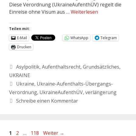
Diese Verordnung (UkraineAufenthÜV) regelt die
Einreise ohne Visum aus …
Weiterlesen
Teilen mit:
E-Mail
WhatsApp
Telegram
Drucken
Asylpolitik
,
Aufenthaltsrecht
,
Grundsätzliches
,
UKRAINE
Ukraine
,
Ukraine-Aufenthalts-Übergangs-
Verordnung
,
UkraineAufenthÜV
,
verlängerung
Schreibe einen Kommentar
1
2
…
118
Weiter
→