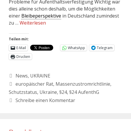
Probleme für Aufenthaltsverfestigung Wichtig war
dies alleine schon deshalb, um die Möglichkeiten
einer
Bleibeperspektive
in Deutschland zumindest
zu …
Weiterlesen
Teilen mit:
E-Mail
WhatsApp
Telegram
Drucken
News
,
UKRAINE
europäischer Rat
,
Massenzustromrichtlinie
,
Schutzstatus
,
Ukraine
,
§24
,
§24 AufenthG
Schreibe einen Kommentar