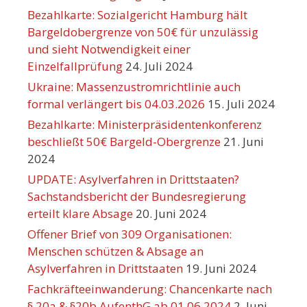
Bezahlkarte: Sozialgericht Hamburg hält
Bargeldobergrenze von 50€ für unzulässig
und sieht Notwendigkeit einer
Einzelfallprüfung
24. Juli 2024
Ukraine: Massenzustromrichtlinie auch
formal verlängert bis 04.03.2026
15. Juli 2024
Bezahlkarte: Ministerpräsidentenkonferenz
beschließt 50€ Bargeld-Obergrenze
21. Juni
2024
UPDATE: Asylverfahren in Drittstaaten?
Sachstandsbericht der Bundesregierung
erteilt klare Absage
20. Juni 2024
Offener Brief von 309 Organisationen:
Menschen schützen & Absage an
Asylverfahren in Drittstaaten
19. Juni 2024
Fachkräfteeinwanderung: Chancenkarte nach
§ 20a & §20b AufenthG ab 01.06.2024
2. Juni