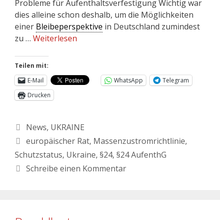
Probleme für Aufenthaltsverfestigung Wichtig war
dies alleine schon deshalb, um die Möglichkeiten
einer
Bleibeperspektive
in Deutschland zumindest
zu …
Weiterlesen
Teilen mit:
E-Mail
WhatsApp
Telegram
Drucken
News
,
UKRAINE
europäischer Rat
,
Massenzustromrichtlinie
,
Schutzstatus
,
Ukraine
,
§24
,
§24 AufenthG
Schreibe einen Kommentar