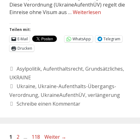
Diese Verordnung (UkraineAufenthÜV) regelt die
Einreise ohne Visum aus …
Weiterlesen
Teilen mit:
E-Mail
WhatsApp
Telegram
Drucken
Asylpolitik
,
Aufenthaltsrecht
,
Grundsätzliches
,
UKRAINE
Ukraine
,
Ukraine-Aufenthalts-Übergangs-
Verordnung
,
UkraineAufenthÜV
,
verlängerung
Schreibe einen Kommentar
1
2
…
118
Weiter
→