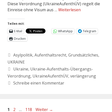
Diese Verordnung (UkraineAufenthÜV) regelt die
Einreise ohne Visum aus …
Weiterlesen
Teilen mit:
E-Mail
WhatsApp
Telegram
Drucken
Asylpolitik
,
Aufenthaltsrecht
,
Grundsätzliches
,
UKRAINE
Ukraine
,
Ukraine-Aufenthalts-Übergangs-
Verordnung
,
UkraineAufenthÜV
,
verlängerung
Schreibe einen Kommentar
1
2
…
118
Weiter
→