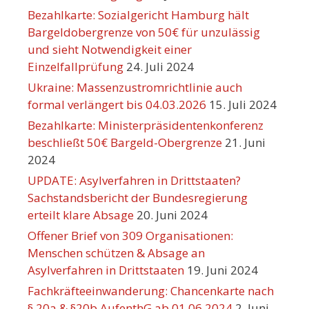
Bezahlkarte: Sozialgericht Hamburg hält
Bargeldobergrenze von 50€ für unzulässig
und sieht Notwendigkeit einer
Einzelfallprüfung
24. Juli 2024
Ukraine: Massenzustromrichtlinie auch
formal verlängert bis 04.03.2026
15. Juli 2024
Bezahlkarte: Ministerpräsidentenkonferenz
beschließt 50€ Bargeld-Obergrenze
21. Juni
2024
UPDATE: Asylverfahren in Drittstaaten?
Sachstandsbericht der Bundesregierung
erteilt klare Absage
20. Juni 2024
Offener Brief von 309 Organisationen:
Menschen schützen & Absage an
Asylverfahren in Drittstaaten
19. Juni 2024
Fachkräfteeinwanderung: Chancenkarte nach
§ 20a & §20b AufenthG ab 01.06.2024
2. Juni