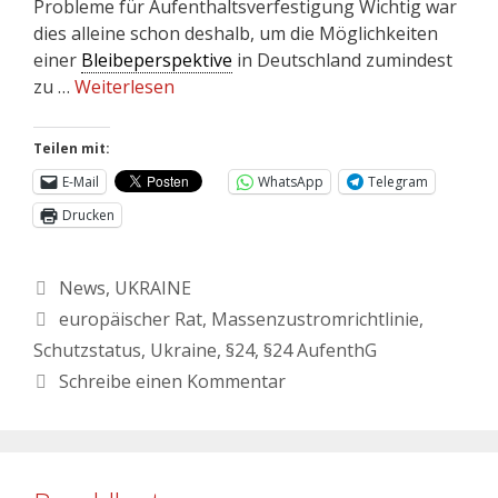
Probleme für Aufenthaltsverfestigung Wichtig war
dies alleine schon deshalb, um die Möglichkeiten
einer
Bleibeperspektive
in Deutschland zumindest
zu …
Weiterlesen
Teilen mit:
E-Mail
WhatsApp
Telegram
Drucken
News
,
UKRAINE
europäischer Rat
,
Massenzustromrichtlinie
,
Schutzstatus
,
Ukraine
,
§24
,
§24 AufenthG
Schreibe einen Kommentar