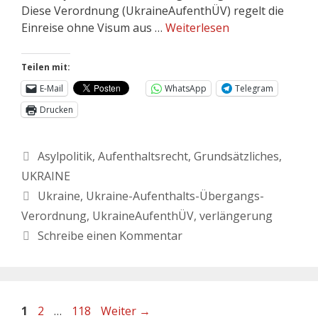
Diese Verordnung (UkraineAufenthÜV) regelt die
Einreise ohne Visum aus …
Weiterlesen
Teilen mit:
E-Mail
WhatsApp
Telegram
Drucken
Asylpolitik
,
Aufenthaltsrecht
,
Grundsätzliches
,
UKRAINE
Ukraine
,
Ukraine-Aufenthalts-Übergangs-
Verordnung
,
UkraineAufenthÜV
,
verlängerung
Schreibe einen Kommentar
1
2
…
118
Weiter
→