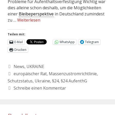
Probleme für Aufenthaltsverfestigung Wichtig war
dies alleine schon deshalb, um die Möglichkeiten
einer
Bleibeperspektive
in Deutschland zumindest
zu …
Weiterlesen
Teilen mit:
E-Mail
WhatsApp
Telegram
Drucken
News
,
UKRAINE
europäischer Rat
,
Massenzustromrichtlinie
,
Schutzstatus
,
Ukraine
,
§24
,
§24 AufenthG
Schreibe einen Kommentar