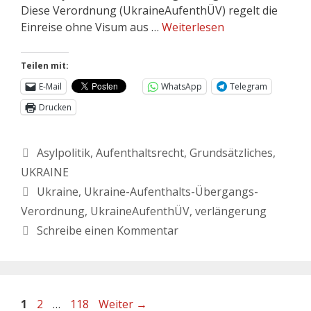
Diese Verordnung (UkraineAufenthÜV) regelt die
Einreise ohne Visum aus …
Weiterlesen
Teilen mit:
E-Mail
WhatsApp
Telegram
Drucken
Asylpolitik
,
Aufenthaltsrecht
,
Grundsätzliches
,
UKRAINE
Ukraine
,
Ukraine-Aufenthalts-Übergangs-
Verordnung
,
UkraineAufenthÜV
,
verlängerung
Schreibe einen Kommentar
1
2
…
118
Weiter
→