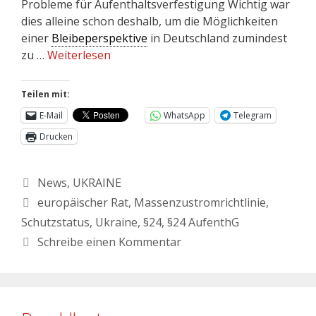
Probleme für Aufenthaltsverfestigung Wichtig war
dies alleine schon deshalb, um die Möglichkeiten
einer
Bleibeperspektive
in Deutschland zumindest
zu …
Weiterlesen
Teilen mit:
E-Mail
WhatsApp
Telegram
Drucken
News
,
UKRAINE
europäischer Rat
,
Massenzustromrichtlinie
,
Schutzstatus
,
Ukraine
,
§24
,
§24 AufenthG
Schreibe einen Kommentar