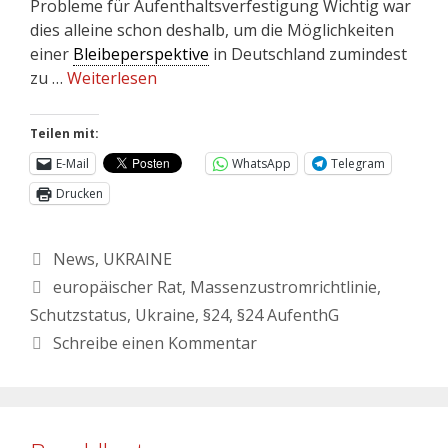
Probleme für Aufenthaltsverfestigung Wichtig war
dies alleine schon deshalb, um die Möglichkeiten
einer
Bleibeperspektive
in Deutschland zumindest
zu …
Weiterlesen
Teilen mit:
E-Mail
WhatsApp
Telegram
Drucken
News
,
UKRAINE
europäischer Rat
,
Massenzustromrichtlinie
,
Schutzstatus
,
Ukraine
,
§24
,
§24 AufenthG
Schreibe einen Kommentar