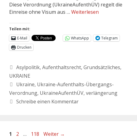
Diese Verordnung (UkraineAufenthÜV) regelt die
Einreise ohne Visum aus …
Weiterlesen
Teilen mit:
E-Mail
WhatsApp
Telegram
Drucken
Asylpolitik
,
Aufenthaltsrecht
,
Grundsätzliches
,
UKRAINE
Ukraine
,
Ukraine-Aufenthalts-Übergangs-
Verordnung
,
UkraineAufenthÜV
,
verlängerung
Schreibe einen Kommentar
1
2
…
118
Weiter
→