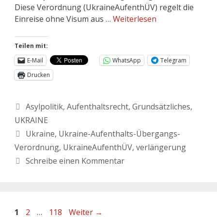
Diese Verordnung (UkraineAufenthÜV) regelt die
Einreise ohne Visum aus …
Weiterlesen
Teilen mit:
E-Mail
WhatsApp
Telegram
Drucken
Asylpolitik
,
Aufenthaltsrecht
,
Grundsätzliches
,
UKRAINE
Ukraine
,
Ukraine-Aufenthalts-Übergangs-
Verordnung
,
UkraineAufenthÜV
,
verlängerung
Schreibe einen Kommentar
1
2
…
118
Weiter
→