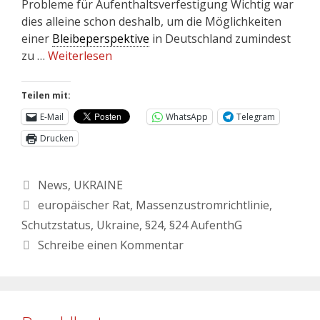
Probleme für Aufenthaltsverfestigung Wichtig war
dies alleine schon deshalb, um die Möglichkeiten
einer
Bleibeperspektive
in Deutschland zumindest
zu …
Weiterlesen
Teilen mit:
E-Mail
WhatsApp
Telegram
Drucken
News
,
UKRAINE
europäischer Rat
,
Massenzustromrichtlinie
,
Schutzstatus
,
Ukraine
,
§24
,
§24 AufenthG
Schreibe einen Kommentar