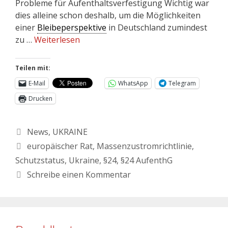
Probleme für Aufenthaltsverfestigung Wichtig war
dies alleine schon deshalb, um die Möglichkeiten
einer
Bleibeperspektive
in Deutschland zumindest
zu …
Weiterlesen
Teilen mit:
E-Mail
WhatsApp
Telegram
Drucken
News
,
UKRAINE
europäischer Rat
,
Massenzustromrichtlinie
,
Schutzstatus
,
Ukraine
,
§24
,
§24 AufenthG
Schreibe einen Kommentar