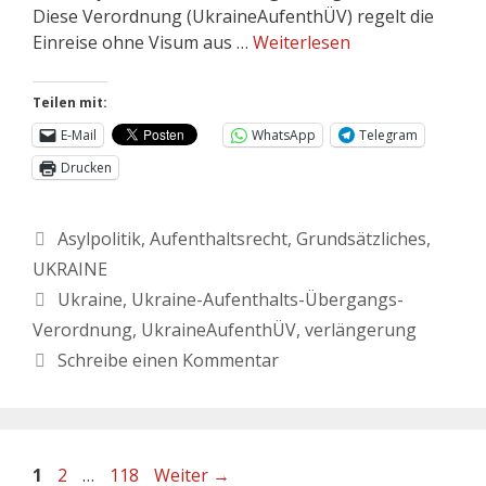
Diese Verordnung (UkraineAufenthÜV) regelt die
Einreise ohne Visum aus …
Weiterlesen
Teilen mit:
E-Mail
WhatsApp
Telegram
Drucken
Asylpolitik
,
Aufenthaltsrecht
,
Grundsätzliches
,
UKRAINE
Ukraine
,
Ukraine-Aufenthalts-Übergangs-
Verordnung
,
UkraineAufenthÜV
,
verlängerung
Schreibe einen Kommentar
1
2
…
118
Weiter
→