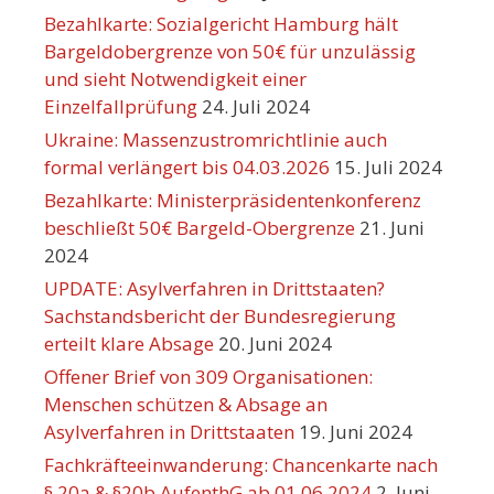
Bezahlkarte: Sozialgericht Hamburg hält
Bargeldobergrenze von 50€ für unzulässig
und sieht Notwendigkeit einer
Einzelfallprüfung
24. Juli 2024
Ukraine: Massenzustromrichtlinie auch
formal verlängert bis 04.03.2026
15. Juli 2024
Bezahlkarte: Ministerpräsidentenkonferenz
beschließt 50€ Bargeld-Obergrenze
21. Juni
2024
UPDATE: Asylverfahren in Drittstaaten?
Sachstandsbericht der Bundesregierung
erteilt klare Absage
20. Juni 2024
Offener Brief von 309 Organisationen:
Menschen schützen & Absage an
Asylverfahren in Drittstaaten
19. Juni 2024
Fachkräfteeinwanderung: Chancenkarte nach
§ 20a & §20b AufenthG ab 01.06.2024
2. Juni