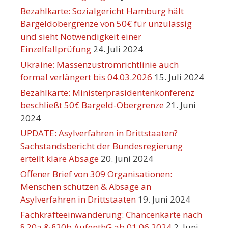
Bezahlkarte: Sozialgericht Hamburg hält
Bargeldobergrenze von 50€ für unzulässig
und sieht Notwendigkeit einer
Einzelfallprüfung
24. Juli 2024
Ukraine: Massenzustromrichtlinie auch
formal verlängert bis 04.03.2026
15. Juli 2024
Bezahlkarte: Ministerpräsidentenkonferenz
beschließt 50€ Bargeld-Obergrenze
21. Juni
2024
UPDATE: Asylverfahren in Drittstaaten?
Sachstandsbericht der Bundesregierung
erteilt klare Absage
20. Juni 2024
Offener Brief von 309 Organisationen:
Menschen schützen & Absage an
Asylverfahren in Drittstaaten
19. Juni 2024
Fachkräfteeinwanderung: Chancenkarte nach
§ 20a & §20b AufenthG ab 01.06.2024
2. Juni