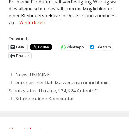
Probleme für Aufenthaltsverfestigung Wichtig war
dies alleine schon deshalb, um die Möglichkeiten
einer
Bleibeperspektive
in Deutschland zumindest
zu …
Weiterlesen
Teilen mit:
E-Mail
WhatsApp
Telegram
Drucken
News
,
UKRAINE
europäischer Rat
,
Massenzustromrichtlinie
,
Schutzstatus
,
Ukraine
,
§24
,
§24 AufenthG
Schreibe einen Kommentar