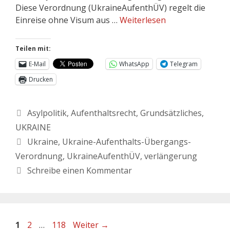
Diese Verordnung (UkraineAufenthÜV) regelt die
Einreise ohne Visum aus …
Weiterlesen
Teilen mit:
E-Mail
WhatsApp
Telegram
Drucken
Asylpolitik
,
Aufenthaltsrecht
,
Grundsätzliches
,
UKRAINE
Ukraine
,
Ukraine-Aufenthalts-Übergangs-
Verordnung
,
UkraineAufenthÜV
,
verlängerung
Schreibe einen Kommentar
1
2
…
118
Weiter
→