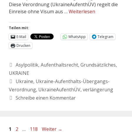
Diese Verordnung (UkraineAufenthÜV) regelt die
Einreise ohne Visum aus …
Weiterlesen
Teilen mit:
E-Mail
WhatsApp
Telegram
Drucken
Asylpolitik
,
Aufenthaltsrecht
,
Grundsätzliches
,
UKRAINE
Ukraine
,
Ukraine-Aufenthalts-Übergangs-
Verordnung
,
UkraineAufenthÜV
,
verlängerung
Schreibe einen Kommentar
1
2
…
118
Weiter
→