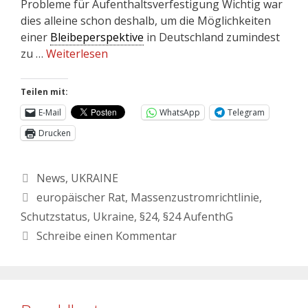
Probleme für Aufenthaltsverfestigung Wichtig war
dies alleine schon deshalb, um die Möglichkeiten
einer
Bleibeperspektive
in Deutschland zumindest
zu …
Weiterlesen
Teilen mit:
E-Mail
WhatsApp
Telegram
Drucken
News
,
UKRAINE
europäischer Rat
,
Massenzustromrichtlinie
,
Schutzstatus
,
Ukraine
,
§24
,
§24 AufenthG
Schreibe einen Kommentar