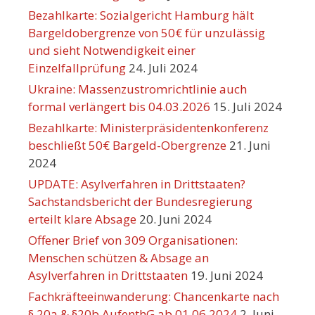
Bezahlkarte: Sozialgericht Hamburg hält
Bargeldobergrenze von 50€ für unzulässig
und sieht Notwendigkeit einer
Einzelfallprüfung
24. Juli 2024
Ukraine: Massenzustromrichtlinie auch
formal verlängert bis 04.03.2026
15. Juli 2024
Bezahlkarte: Ministerpräsidentenkonferenz
beschließt 50€ Bargeld-Obergrenze
21. Juni
2024
UPDATE: Asylverfahren in Drittstaaten?
Sachstandsbericht der Bundesregierung
erteilt klare Absage
20. Juni 2024
Offener Brief von 309 Organisationen:
Menschen schützen & Absage an
Asylverfahren in Drittstaaten
19. Juni 2024
Fachkräfteeinwanderung: Chancenkarte nach
§ 20a & §20b AufenthG ab 01.06.2024
2. Juni