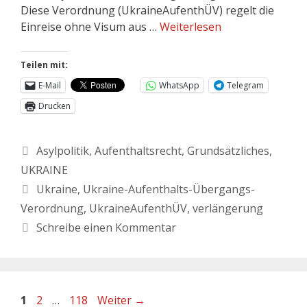
Diese Verordnung (UkraineAufenthÜV) regelt die
Einreise ohne Visum aus …
Weiterlesen
Teilen mit:
E-Mail
WhatsApp
Telegram
Drucken
Asylpolitik
,
Aufenthaltsrecht
,
Grundsätzliches
,
UKRAINE
Ukraine
,
Ukraine-Aufenthalts-Übergangs-
Verordnung
,
UkraineAufenthÜV
,
verlängerung
Schreibe einen Kommentar
1
2
…
118
Weiter
→