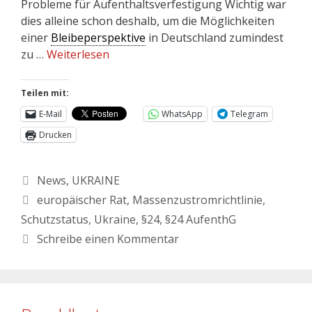
Probleme für Aufenthaltsverfestigung Wichtig war
dies alleine schon deshalb, um die Möglichkeiten
einer
Bleibeperspektive
in Deutschland zumindest
zu …
Weiterlesen
Teilen mit:
E-Mail
WhatsApp
Telegram
Drucken
News
,
UKRAINE
europäischer Rat
,
Massenzustromrichtlinie
,
Schutzstatus
,
Ukraine
,
§24
,
§24 AufenthG
Schreibe einen Kommentar