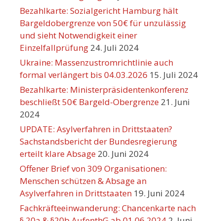
Bezahlkarte: Sozialgericht Hamburg hält
Bargeldobergrenze von 50€ für unzulässig
und sieht Notwendigkeit einer
Einzelfallprüfung
24. Juli 2024
Ukraine: Massenzustromrichtlinie auch
formal verlängert bis 04.03.2026
15. Juli 2024
Bezahlkarte: Ministerpräsidentenkonferenz
beschließt 50€ Bargeld-Obergrenze
21. Juni
2024
UPDATE: Asylverfahren in Drittstaaten?
Sachstandsbericht der Bundesregierung
erteilt klare Absage
20. Juni 2024
Offener Brief von 309 Organisationen:
Menschen schützen & Absage an
Asylverfahren in Drittstaaten
19. Juni 2024
Fachkräfteeinwanderung: Chancenkarte nach
§ 20a & §20b AufenthG ab 01.06.2024
2. Juni