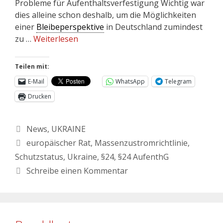
Probleme für Aufenthaltsverfestigung Wichtig war
dies alleine schon deshalb, um die Möglichkeiten
einer
Bleibeperspektive
in Deutschland zumindest
zu …
Weiterlesen
Teilen mit:
E-Mail
WhatsApp
Telegram
Drucken
News
,
UKRAINE
europäischer Rat
,
Massenzustromrichtlinie
,
Schutzstatus
,
Ukraine
,
§24
,
§24 AufenthG
Schreibe einen Kommentar