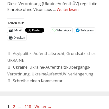
Diese Verordnung (UkraineAufenthÜV) regelt die
Einreise ohne Visum aus …
Weiterlesen
Teilen mit:
E-Mail
WhatsApp
Telegram
Drucken
Asylpolitik
,
Aufenthaltsrecht
,
Grundsätzliches
,
UKRAINE
Ukraine
,
Ukraine-Aufenthalts-Übergangs-
Verordnung
,
UkraineAufenthÜV
,
verlängerung
Schreibe einen Kommentar
1
2
…
118
Weiter
→