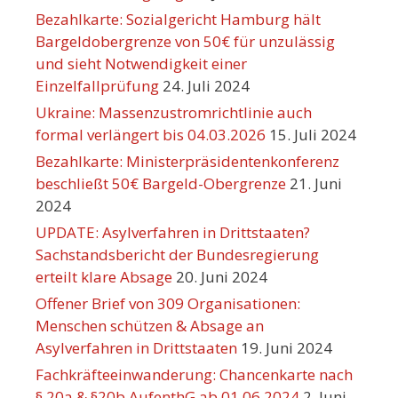
Bezahlkarte: Sozialgericht Hamburg hält
Bargeldobergrenze von 50€ für unzulässig
und sieht Notwendigkeit einer
Einzelfallprüfung
24. Juli 2024
Ukraine: Massenzustromrichtlinie auch
formal verlängert bis 04.03.2026
15. Juli 2024
Bezahlkarte: Ministerpräsidentenkonferenz
beschließt 50€ Bargeld-Obergrenze
21. Juni
2024
UPDATE: Asylverfahren in Drittstaaten?
Sachstandsbericht der Bundesregierung
erteilt klare Absage
20. Juni 2024
Offener Brief von 309 Organisationen:
Menschen schützen & Absage an
Asylverfahren in Drittstaaten
19. Juni 2024
Fachkräfteeinwanderung: Chancenkarte nach
§ 20a & §20b AufenthG ab 01.06.2024
2. Juni