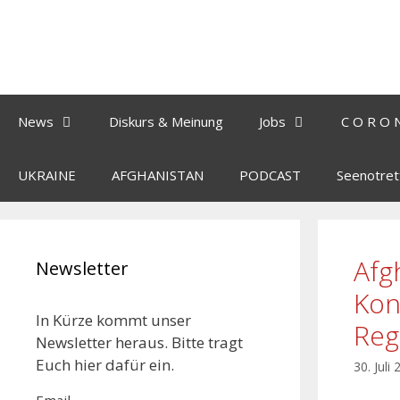
News
Diskurs & Meinung
Jobs
C O R O 
UKRAINE
AFGHANISTAN
PODCAST
Seenotret
Afg
Newsletter
Kon
In Kürze kommt unser
Reg
Newsletter heraus. Bitte tragt
Euch hier dafür ein.
30. Juli
Email