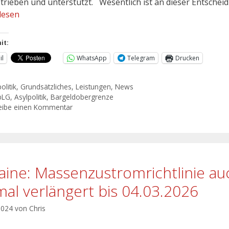
etrieben und unterstützt. Wesentlich ist an dieser Entschei
lesen
it:
il
WhatsApp
Telegram
Drucken
olitik
,
Grundsätzliches
,
Leistungen
,
News
bLG
,
Asylpolitik
,
Bargeldobergrenze
eibe einen Kommentar
aine: Massenzustromrichtlinie au
mal verlängert bis 04.03.2026
 2024
von
Chris