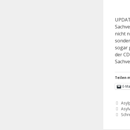
UPDATE
Sachve
nicht n
sonder
sogar 
der CD
Sachve
Teilen m
E-Ma
Asylp
Asyl
Schr