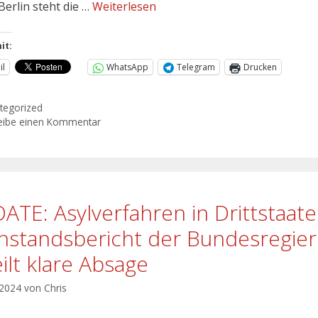
Berlin steht die …
Weiterlesen
it:
il
WhatsApp
Telegram
Drucken
tegorized
eibe einen Kommentar
ATE: Asylverfahren in Drittstaat
hstandsbericht der Bundesregie
eilt klare Absage
 2024
von
Chris