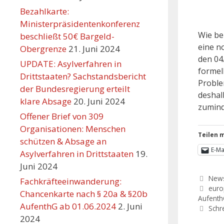
Bezahlkarte:
Ministerpräsidentenkonferenz
Wie be
beschließt 50€ Bargeld-
eine n
Obergrenze
21. Juni 2024
den 04
UPDATE: Asylverfahren in
formel
Drittstaaten? Sachstandsbericht
Proble
der Bundesregierung erteilt
deshal
klare Absage
20. Juni 2024
zumind
Offener Brief von 309
Organisationen: Menschen
Teilen m
schützen & Absage an
E-Ma
Asylverfahren in Drittstaaten
19.
Juni 2024
New
Fachkräfteeinwanderung:
euro
Chancenkarte nach § 20a & §20b
Aufent
AufenthG ab 01.06.2024
2. Juni
Schr
2024