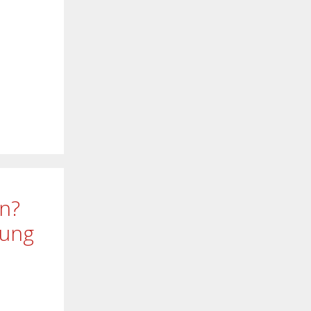
en?
rung