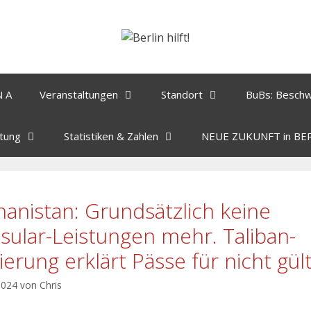
N A
Veranstaltungen
Standort
BuBs: Besch
tung
Statistiken & Zahlen
NEUE ZUKUNFT in BE
hanistan: Grundsätzlich keine
sular-Leistungen mehr. Taliban-
ierung erklärt Pässe für nicht gült
 2024
von
Chris