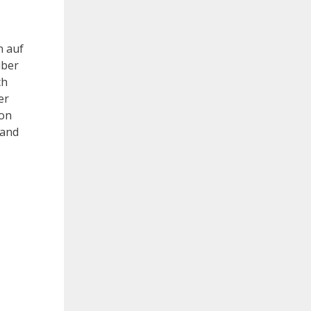
n auf
über
ch
er
hon
land