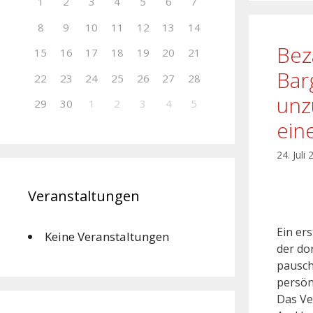
1
2
3
4
5
6
7
8
9
10
11
12
13
14
Bez
15
16
17
18
19
20
21
Bar
22
23
24
25
26
27
28
unz
29
30
1
2
3
4
5
ein
24. Juli
Veranstaltungen
Ein er
Keine Veranstaltungen
der do
pausch
persön
Das Ve