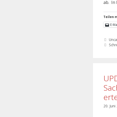
ab. In 
Teilen m
E-Ma
Unca
Schr
UPD
Sac
ert
20. Juni