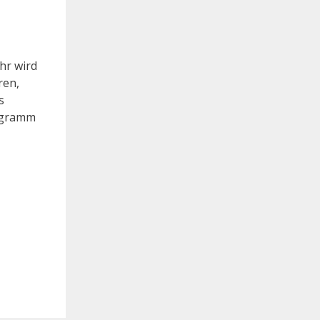
hr wird
ren,
s
rogramm