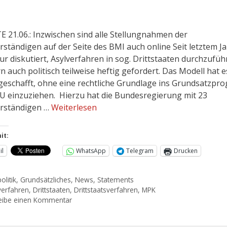
 21.06.: Inzwischen sind alle Stellungnahmen der
rständigen auf der Seite des BMI auch online Seit letztem Ja
ur diskutiert, Asylverfahren in sog. Drittstaaten durchzufüh
n auch politisch teilweise heftig gefordert. Das Modell hat e
geschafft, ohne eine rechtliche Grundlage ins Grundsatzp
U einzuziehen. Hierzu hat die Bundesregierung mit 23
rständigen …
Weiterlesen
it:
il
WhatsApp
Telegram
Drucken
olitik
,
Grundsätzliches
,
News
,
Statements
verfahren
,
Drittstaaten
,
Drittstaatsverfahren
,
MPK
eibe einen Kommentar