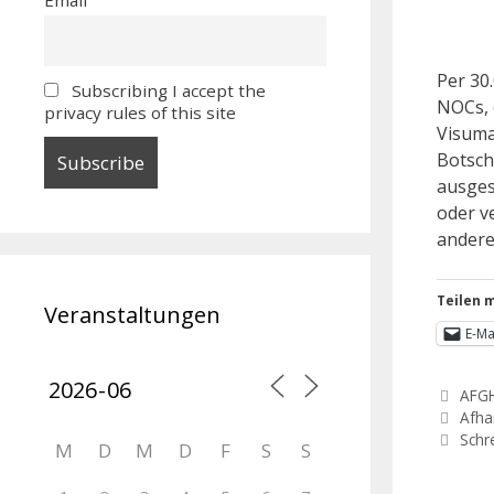
Per 30
Subscribing I accept the
NOCs, 
privacy rules of this site
Visuma
Botsch
ausges
oder v
andere
Teilen m
Veranstaltungen
E-Ma
AFG
Afha
Schr
M
D
M
D
F
S
S