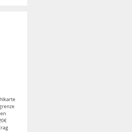
hlkarte
rgrenze
gen
20€
trag