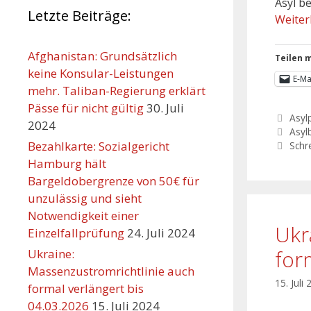
Asyl b
Letzte Beiträge:
Weiter
Afghanistan: Grundsätzlich
Teilen m
keine Konsular-Leistungen
E-Ma
mehr. Taliban-Regierung erklärt
Pässe für nicht gültig
30. Juli
Asylp
2024
Asyl
Bezahlkarte: Sozialgericht
Schr
Hamburg hält
Bargeldobergrenze von 50€ für
unzulässig und sieht
Notwendigkeit einer
Ukr
Einzelfallprüfung
24. Juli 2024
for
Ukraine:
Massenzustromrichtlinie auch
15. Juli
formal verlängert bis
04.03.2026
15. Juli 2024