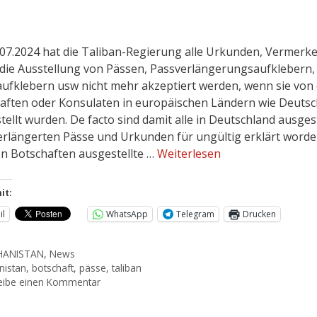
.07.2024 hat die Taliban-Regierung alle Urkunden, Vermerke
die Ausstellung von Pässen, Passverlängerungsaufklebern,
ufklebern usw nicht mehr akzeptiert werden, wenn sie von
aften oder Konsulaten in europäischen Ländern wie Deutsc
tellt wurden. De facto sind damit alle in Deutschland ausges
erlängerten Pässe und Urkunden für ungültig erklärt worden
n Botschaften ausgestellte …
Weiterlesen
it:
il
WhatsApp
Telegram
Drucken
HANISTAN
,
News
nistan
,
botschaft
,
pässe
,
taliban
eibe einen Kommentar