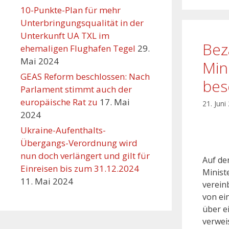
10-Punkte-Plan für mehr
Unterbringungsqualität in der
Unterkunft UA TXL im
Bez
ehemaligen Flughafen Tegel
29.
Mai 2024
Min
GEAS Reform beschlossen: Nach
bes
Parlament stimmt auch der
europäische Rat zu
17. Mai
21. Juni
2024
Ukraine-Aufenthalts-
Übergangs-Verordnung wird
nun doch verlängert und gilt für
Auf de
Einreisen bis zum 31.12.2024
Minist
11. Mai 2024
verein
von ei
über e
verwei