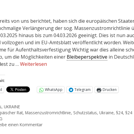
reits von uns berichtet, haben sich die europäischen Staate
ochmalige Verlängerung der sog. Massenzustromrichtlinie 
.03.2025 hinaus bis zum 04.03.2026 geeinigt. Dies ist nun au
l vollzogen und im EU-Amtsblatt veröffentlicht worden. Weit
me für Aufenthaltsverfestigung Wichtig war dies alleine sc
b, um die Möglichkeiten einer
Bleibeperspektive
in Deutsch
est zu …
Weiterlesen
it:
il
WhatsApp
Telegram
Drucken
s
,
UKRAINE
päischer Rat
,
Massenzustromrichtlinie
,
Schutzstatus
,
Ukraine
,
§24
,
§24
hG
eibe einen Kommentar