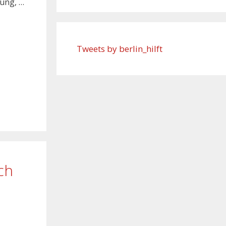
dung, …
Tweets by berlin_hilft
ch