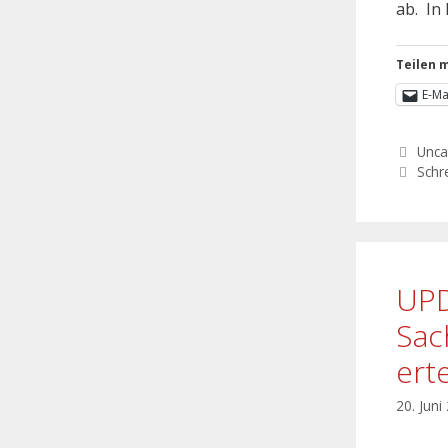
ab. In 
Teilen m
E-Ma
Unca
Schr
UPD
Sac
ert
20. Juni