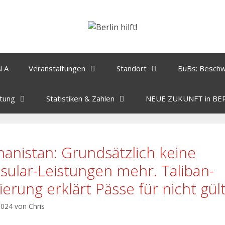
N A
Veranstaltungen
Standort
BuBs: Besch
tung
Statistiken & Zahlen
NEUE ZUKUNFT in BE
hanistan: Grundsätzlich keine
sular-Leistungen mehr. Taliban-
ierung erklärt Pässe für nicht gült
 2024
von
Chris