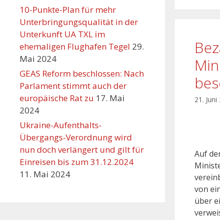
10-Punkte-Plan für mehr
Unterbringungsqualität in der
Unterkunft UA TXL im
Bez
ehemaligen Flughafen Tegel
29.
Mai 2024
Min
GEAS Reform beschlossen: Nach
bes
Parlament stimmt auch der
europäische Rat zu
17. Mai
21. Juni
2024
Ukraine-Aufenthalts-
Übergangs-Verordnung wird
nun doch verlängert und gilt für
Auf de
Einreisen bis zum 31.12.2024
Minist
11. Mai 2024
verein
von ei
über e
verwei