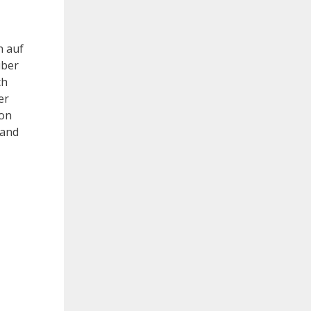
n auf
über
ch
er
hon
land