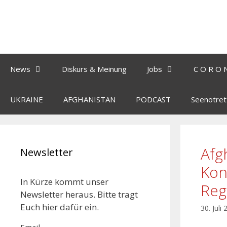
News
Diskurs & Meinung
Jobs
C O R O 
UKRAINE
AFGHANISTAN
PODCAST
Seenotret
Afg
Newsletter
Kon
In Kürze kommt unser
Reg
Newsletter heraus. Bitte tragt
Euch hier dafür ein.
30. Juli
Email