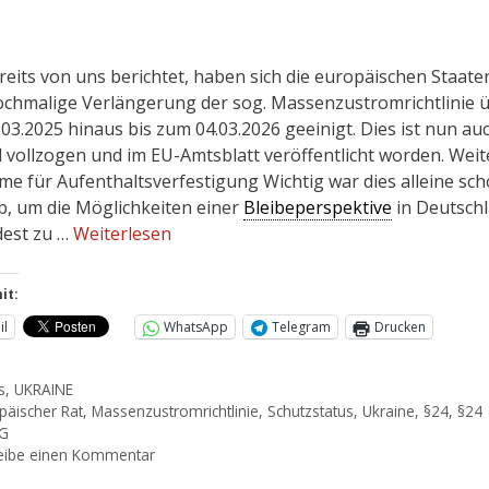
reits von uns berichtet, haben sich die europäischen Staate
ochmalige Verlängerung der sog. Massenzustromrichtlinie 
.03.2025 hinaus bis zum 04.03.2026 geeinigt. Dies ist nun au
l vollzogen und im EU-Amtsblatt veröffentlicht worden. Weit
me für Aufenthaltsverfestigung Wichtig war dies alleine sc
b, um die Möglichkeiten einer
Bleibeperspektive
in Deutsch
est zu …
Weiterlesen
it:
il
WhatsApp
Telegram
Drucken
s
,
UKRAINE
päischer Rat
,
Massenzustromrichtlinie
,
Schutzstatus
,
Ukraine
,
§24
,
§24
hG
eibe einen Kommentar