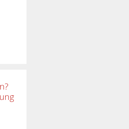
en?
rung