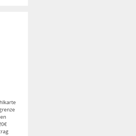
hlkarte
rgrenze
gen
20€
trag