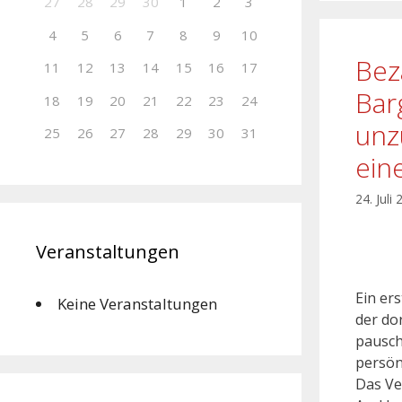
27
28
29
30
1
2
3
4
5
6
7
8
9
10
Bez
11
12
13
14
15
16
17
Bar
18
19
20
21
22
23
24
unz
25
26
27
28
29
30
31
ein
24. Juli
Veranstaltungen
Ein er
Keine Veranstaltungen
der do
pausch
persön
Das Ve