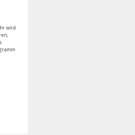
hr wird
ren,
s
rogramm