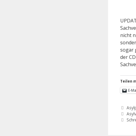
UPDATE
Sachve
nicht n
sonder
sogar 
der CD
Sachve
Teilen m
E-Ma
Asylp
Asyl
Schr