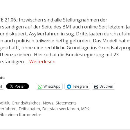
 21.06.: Inzwischen sind alle Stellungnahmen der
rständigen auf der Seite des BMI auch online Seit letztem Ja
ur diskutiert, Asylverfahren in sog. Drittstaaten durchzufüh
n auch politisch teilweise heftig gefordert. Das Modell hat e
geschafft, ohne eine rechtliche Grundlage ins Grundsatzp
U einzuziehen. Hierzu hat die Bundesregierung mit 23
rständigen …
Weiterlesen
it:
il
WhatsApp
Telegram
Drucken
olitik
,
Grundsätzliches
,
News
,
Statements
verfahren
,
Drittstaaten
,
Drittstaatsverfahren
,
MPK
eibe einen Kommentar