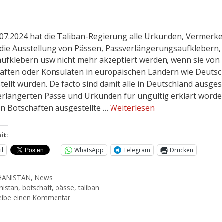
.07.2024 hat die Taliban-Regierung alle Urkunden, Vermerke
die Ausstellung von Pässen, Passverlängerungsaufklebern,
ufklebern usw nicht mehr akzeptiert werden, wenn sie von
aften oder Konsulaten in europäischen Ländern wie Deutsc
tellt wurden. De facto sind damit alle in Deutschland ausges
erlängerten Pässe und Urkunden für ungültig erklärt worden
n Botschaften ausgestellte …
Weiterlesen
it:
il
WhatsApp
Telegram
Drucken
HANISTAN
,
News
nistan
,
botschaft
,
pässe
,
taliban
eibe einen Kommentar