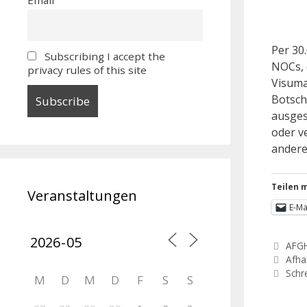
Per 30
Subscribing I accept the
NOCs, 
privacy rules of this site
Visuma
Botsch
ausges
oder v
andere
Teilen m
Veranstaltungen
E-Ma
AFG
Afha
Schr
M
D
M
D
F
S
S