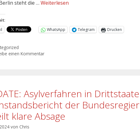
Berlin steht die …
Weiterlesen
it:
il
WhatsApp
Telegram
Drucken
tegorized
eibe einen Kommentar
ATE: Asylverfahren in Drittstaat
hstandsbericht der Bundesregie
eilt klare Absage
 2024
von
Chris