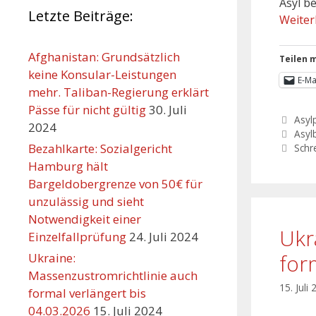
Asyl b
Letzte Beiträge:
Weiter
Afghanistan: Grundsätzlich
Teilen m
keine Konsular-Leistungen
E-Ma
mehr. Taliban-Regierung erklärt
Pässe für nicht gültig
30. Juli
Asylp
2024
Asyl
Bezahlkarte: Sozialgericht
Schr
Hamburg hält
Bargeldobergrenze von 50€ für
unzulässig und sieht
Notwendigkeit einer
Ukr
Einzelfallprüfung
24. Juli 2024
for
Ukraine:
Massenzustromrichtlinie auch
15. Juli
formal verlängert bis
04.03.2026
15. Juli 2024