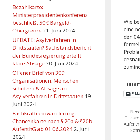
Bezahlkarte:
Ministerpräsidentenkonferenz
Wie be
beschließt 50€ Bargeld-
eine n
Obergrenze
21. Juni 2024
den 04
UPDATE: Asylverfahren in
formel
Drittstaaten? Sachstandsbericht
Proble
der Bundesregierung erteilt
deshal
klare Absage
20. Juni 2024
zumind
Offener Brief von 309
Organisationen: Menschen
Teilen m
schützen & Absage an
E-Ma
Asylverfahren in Drittstaaten
19.
Juni 2024
New
Fachkräfteeinwanderung:
euro
Chancenkarte nach § 20a & §20b
Aufent
AufenthG ab 01.06.2024
2. Juni
Schr
2024