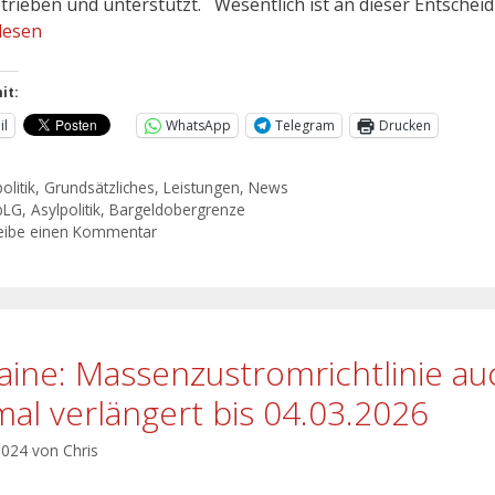
etrieben und unterstützt. Wesentlich ist an dieser Entschei
lesen
it:
il
WhatsApp
Telegram
Drucken
olitik
,
Grundsätzliches
,
Leistungen
,
News
bLG
,
Asylpolitik
,
Bargeldobergrenze
eibe einen Kommentar
aine: Massenzustromrichtlinie au
mal verlängert bis 04.03.2026
 2024
von
Chris