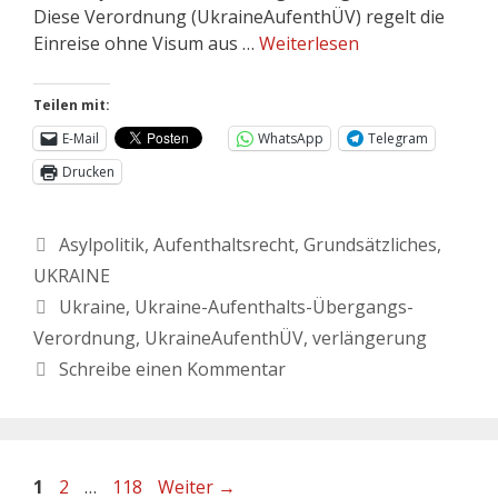
Diese Verordnung (UkraineAufenthÜV) regelt die
Einreise ohne Visum aus …
Weiterlesen
Teilen mit:
E-Mail
WhatsApp
Telegram
Drucken
Asylpolitik
,
Aufenthaltsrecht
,
Grundsätzliches
,
UKRAINE
Ukraine
,
Ukraine-Aufenthalts-Übergangs-
Verordnung
,
UkraineAufenthÜV
,
verlängerung
Schreibe einen Kommentar
1
2
…
118
Weiter
→