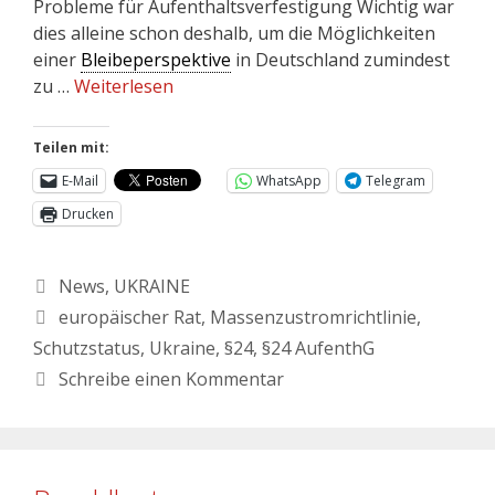
Probleme für Aufenthaltsverfestigung Wichtig war
dies alleine schon deshalb, um die Möglichkeiten
einer
Bleibeperspektive
in Deutschland zumindest
zu …
Weiterlesen
Teilen mit:
E-Mail
WhatsApp
Telegram
Drucken
News
,
UKRAINE
europäischer Rat
,
Massenzustromrichtlinie
,
Schutzstatus
,
Ukraine
,
§24
,
§24 AufenthG
Schreibe einen Kommentar