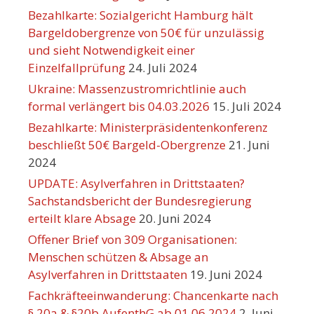
Bezahlkarte: Sozialgericht Hamburg hält
Bargeldobergrenze von 50€ für unzulässig
und sieht Notwendigkeit einer
Einzelfallprüfung
24. Juli 2024
Ukraine: Massenzustromrichtlinie auch
formal verlängert bis 04.03.2026
15. Juli 2024
Bezahlkarte: Ministerpräsidentenkonferenz
beschließt 50€ Bargeld-Obergrenze
21. Juni
2024
UPDATE: Asylverfahren in Drittstaaten?
Sachstandsbericht der Bundesregierung
erteilt klare Absage
20. Juni 2024
Offener Brief von 309 Organisationen:
Menschen schützen & Absage an
Asylverfahren in Drittstaaten
19. Juni 2024
Fachkräfteeinwanderung: Chancenkarte nach
§ 20a & §20b AufenthG ab 01.06.2024
2. Juni